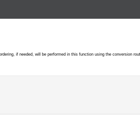
Перейти к основному
содержанию
ordering, if needed, will be performed in this function using the conversion ro