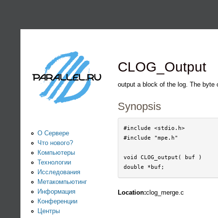
PARALLEL.RU -
Информационно-
аналитический
CLOG_Output
центр по
output a block of the log. The byte 
Synopsis
параллельным
вычислениям
#include <stdio.h>

О Сервере
#include "mpe.h"

Что нового?
Компьютеры
void CLOG_output( buf )

Технологии
Исследования
Метакомпьютинг
Информация
Location:
clog_merge.c
Конференции
Центры