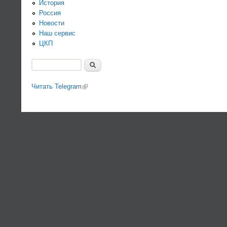
История
Россия
Новости
Наш сервис
ЦКП
Поиск
Форма поиска
Читать Telegram
(link is external)