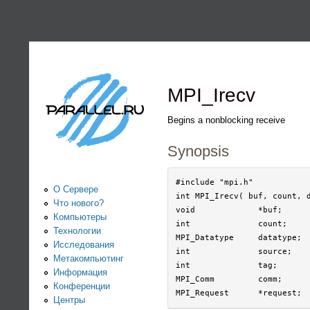
PARALLEL.RU -
Информационно-
аналитический
MPI_Irecv
центр по
Begins a nonblocking receive
Synopsis
параллельным
вычислениям
#include "mpi.h"

О Сервере
int MPI_Irecv( buf, count, d
Что нового?
void             *buf;

Компьютеры
int              count;

Технологии
MPI_Datatype     datatype;

Исследования
int              source;

Метакомпьютинг
int              tag;

Информация
MPI_Comm         comm;

Конференции
Центры