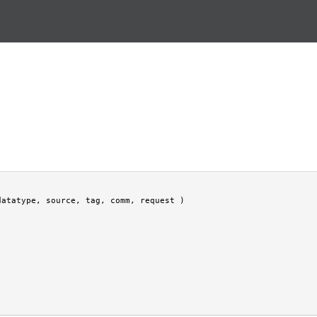
Перейти к основному
содержанию
atatype, source, tag, comm, request )
