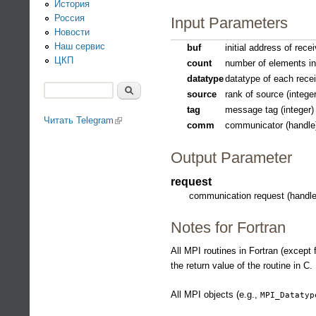
История
Россия
Input Parameters
Новости
Наш сервис
buf
initial address of rece
ЦКП
count
number of elements in 
datatype
datatype of each recei
Поиск
source
rank of source (integer
Форма поиска
tag
message tag (integer)
Читать Telegram
(link is external)
comm
communicator (handle
Output Parameter
request
communication request (handle
Notes for Fortran
All MPI routines in Fortran (except 
the return value of the routine in C
All MPI objects (e.g.,
MPI_Datatyp