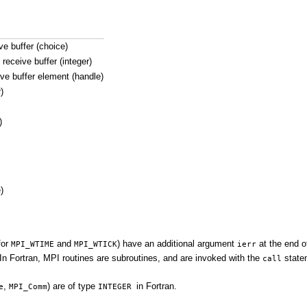
ive buffer (choice)
receive buffer (integer)
ve buffer element (handle)
)
)
)
for
and
) have an additional argument
at the end o
MPI_WTIME
MPI_WTICK
ierr
. In Fortran, MPI routines are subroutines, and are invoked with the
state
call
,
) are of type
in Fortran.
e
MPI_Comm
INTEGER