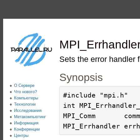
Пе
PARALLEL.RU -
Информационно-
аналитический
MPI_Errhandle
центр по
параллельным
Sets the error handler
вычислениям
Synopsis
О Сервере
Что нового?
#include "mpi.h"

Компьютеры
int MPI_Errhandler_
Технологии
Исследования
MPI_Comm       comm
Метакомпьютинг
Информация
Конференции
Центры