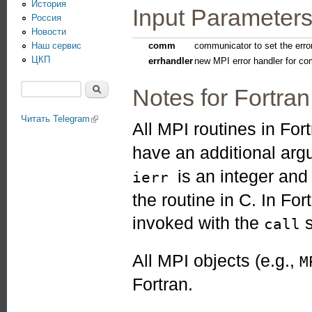
История
Input Parameter
Россия
Новости
Наш сервис
comm
communicator to set the error
ЦКП
errhandler
new MPI error handler for co
Поиск
Notes for Fortran
Форма поиска
Читать Telegram
(link is external)
All MPI routines in For
have an additional ar
is an integer an
ierr
the routine in C. In Fo
invoked with the
s
call
All MPI objects (e.g.,
M
Fortran.