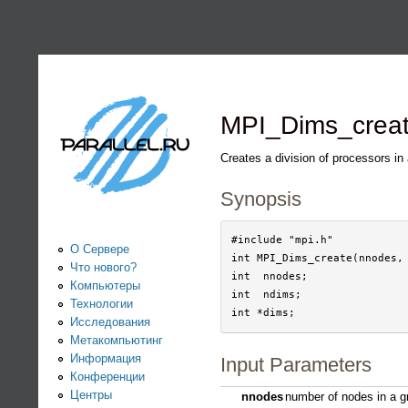
PARALLEL.RU -
Информационно-
аналитический
MPI_Dims_crea
центр по
Creates a division of processors in 
Synopsis
параллельным
вычислениям
#include "mpi.h"

О Сервере
int MPI_Dims_create(nnodes, 
Что нового?
int  nnodes;

Компьютеры
int  ndims;

Технологии
Исследования
Метакомпьютинг
Информация
Input Parameters
Конференции
Центры
nnodes
number of nodes in a gr