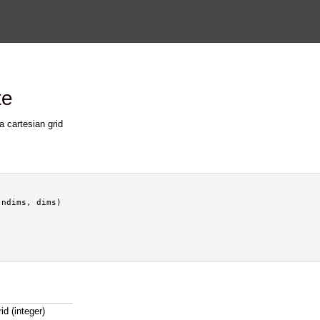
Перейти к основному
содержанию
te
a cartesian grid
ndims, dims)

id (integer)