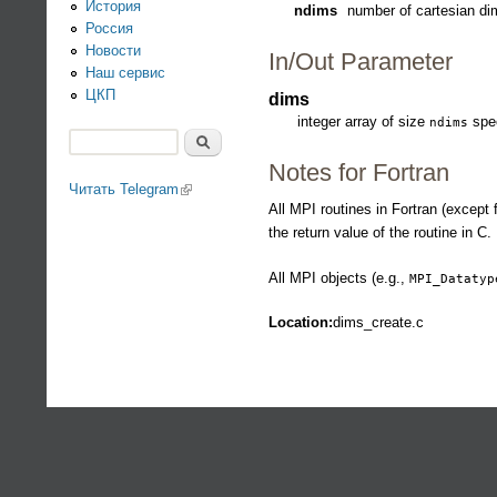
История
ndims
number of cartesian di
Россия
Новости
In/Out Parameter
Наш сервис
ЦКП
dims
integer array of size
spec
ndims
Поиск
Форма поиска
Notes for Fortran
Читать Telegram
(link is external)
All MPI routines in Fortran (except 
the return value of the routine in C
All MPI objects (e.g.,
MPI_Datatyp
Location:
dims_create.c