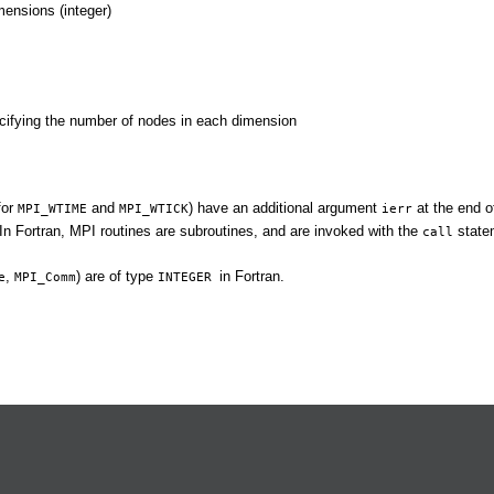
mensions (integer)
ifying the number of nodes in each dimension
for
and
) have an additional argument
at the end o
MPI_WTIME
MPI_WTICK
ierr
. In Fortran, MPI routines are subroutines, and are invoked with the
state
call
,
) are of type
in Fortran.
e
MPI_Comm
INTEGER