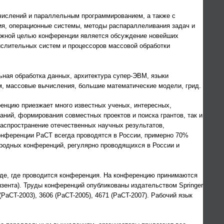
числений и параллельным программированием, а также с
ия, операционные системы, методы распараллеливания задач и
ажной целью конференции является обсуждение новейших
слительных систем и процессоров массовой обработки
ная обработка данных, архитектура супер-ЭВМ, языки
, массовые вычисления, большие математические модели, грид.
енцию приезжает много известных ученых, интересных,
ний, формирования совместных проектов и поиска грантов, так и
аспространение отечественных научных результатов,
онференции PaCT всегда проводятся в России, примерно 70%
родных конференций, регулярно проводящихся в России и
оде, где проводится конференция. На конференцию принимаются
зента). Труды конференций опубликованы издательством Springer
 (PaCT-2003), 3606 (PaCT-2005), 4671 (PaCT-2007). Рабочий язык