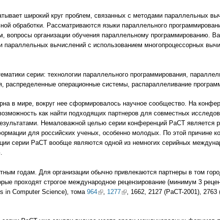
тывает широкий круг проблем, связанных с методами параллельных вы
ной обработки. Рассматриваются языки параллельного программирован
ам, вопросы организации обучения параллельному программированию. В
ии параллельных вычислений с использованием многопроцессорных вычи
ематики серии: технологии параллельного программирования, параллель
, распределенные операционные системы, распараллеливание программ
на в мире, вокруг нее сформировалось научное сообщество. На конфер
возможность как найти подходящих партнеров для совместных исследова
езультатами. Немаловажной целью серии конференций PaCT является р
формации для российских ученых, особенно молодых. По этой причине к
нции серии PaCT вообще являются одной из немногих серийных междуна
.
тным годам. Для организации обычно привлекаются партнеры в том гор
торые проходят строгое международное рецензирование (минимум 3 рецен
es in Computer Science), тома
964
(link is external)
,
1277
(link is external)
, 1662, 2127 (PaCT-2001), 2763