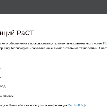
Перейти к основному
содержанию
нций PaCT
еского обеспечения высокопроизводительных вычислительных систем
И
)
omputing Technologies - параллельные вычислительные технологии). К н
,
.
оде,
алесском.
 года в Новосибирске проводится конференция
PaCT-2009
(link is external)
.