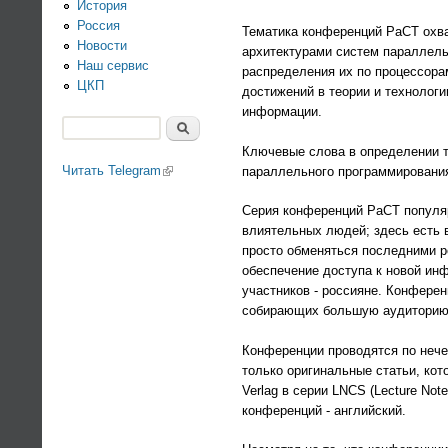
История
Россия
Тематика конференций PaCT охва
Новости
архитектурами систем параллель
Наш сервис
распределения их по процессор
ЦКП
достижений в теории и технолог
информации.
Поиск
Форма поиска
Ключевые слова в определении т
Читать Telegram
(link is external)
параллельного программирования
Серия конференций PaCT популяр
влиятельных людей; здесь есть 
просто обменяться последними р
обеспечение доступа к новой ин
участников - россияне. Конфере
собирающих большую аудиторию
Конференции проводятся по нече
только оригинальные статьи, ко
Verlag в серии LNCS (Lecture Not
конференций - английский.