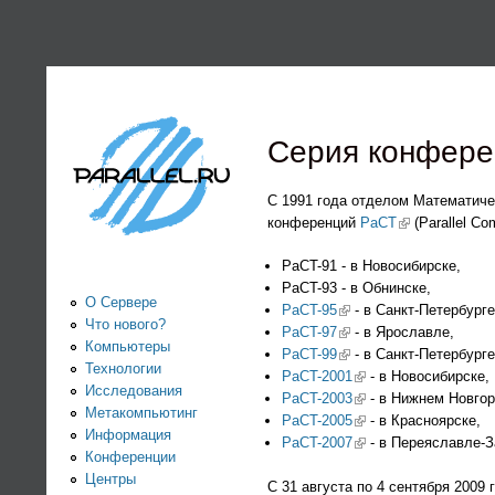
PARALLEL.RU -
Информационно-
аналитический
Серия конфере
центр по
С 1991 года отделом Математич
конференций
PaCT
(link is external
(Parallel C
параллельным
PaCT-91 - в Новосибирске,
PaCT-93 - в Обнинске,
вычислениям
О Сервере
PaCT-95
(link is external)
- в Санкт-Петербурге
Что нового?
PaCT-97
(link is external)
- в Ярославле,
Компьютеры
PaCT-99
(link is external)
- в Санкт-Петербурге
Технологии
PaCT-2001
(link is external)
- в Новосибирске,
Исследования
PaCT-2003
(link is external)
- в Нижнем Новгор
Метакомпьютинг
PaCT-2005
(link is external)
- в Красноярске,
Информация
PaCT-2007
(link is external)
- в Переяславле-З
Конференции
Центры
С 31 августа по 4 сентября 2009