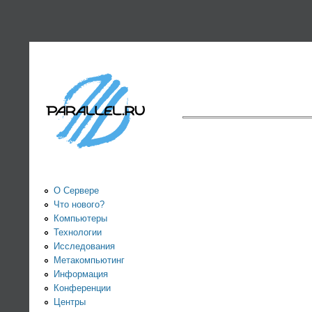
PARALLEL.RU -
Информационно-
аналитический
Страницы
центр по
параллельным
вычислениям
О Сервере
Что нового?
Компьютеры
Технологии
Исследования
Метакомпьютинг
Информация
Конференции
Центры