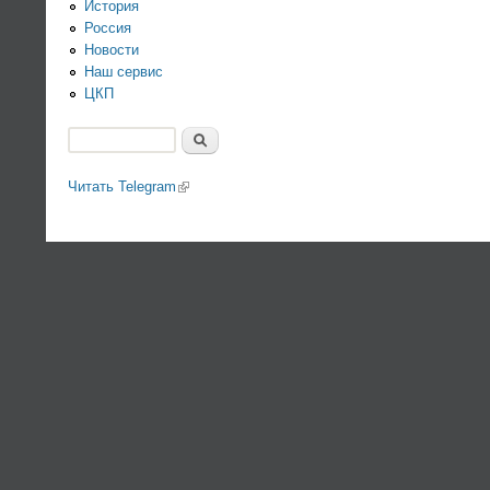
История
Россия
Новости
Наш сервис
ЦКП
Поиск
Форма поиска
Читать Telegram
(link is external)