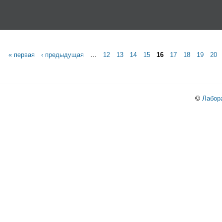
Перейти к основному
содержанию
« первая
‹ предыдущая
…
12
13
14
15
16
17
18
19
20
©
Лабор