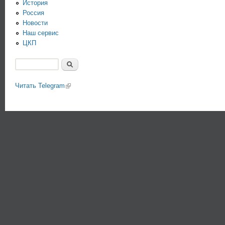
История
Россия
Новости
Наш сервис
ЦКП
Поиск
Форма поиска
Читать Telegram
(link is external)