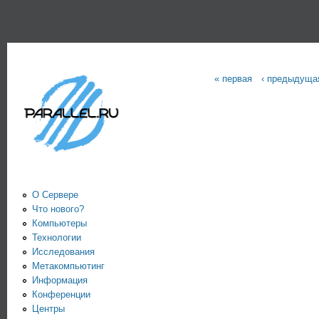
Пе
PARALLEL.RU -
Информационно-
аналитический
« первая
‹ предыдуща
Страницы
центр по
параллельным
вычислениям
О Сервере
Что нового?
Компьютеры
Технологии
Исследования
Метакомпьютинг
Информация
Конференции
Центры