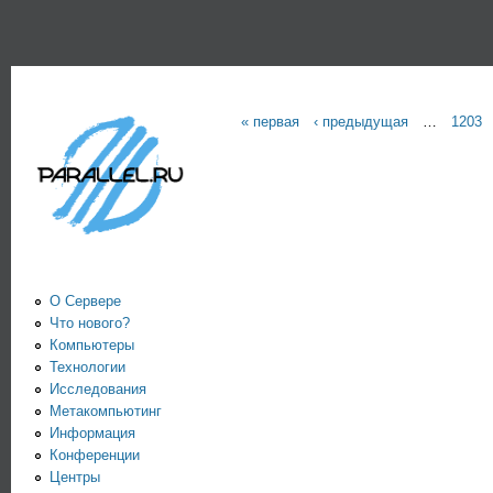
Пе
PARALLEL.RU -
Информационно-
аналитический
« первая
‹ предыдущая
…
1203
Страницы
центр по
параллельным
вычислениям
О Сервере
Что нового?
Компьютеры
Технологии
Исследования
Метакомпьютинг
Информация
Конференции
Центры