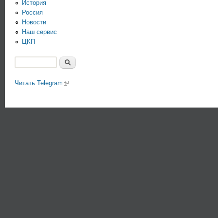
История
Россия
Новости
Наш сервис
ЦКП
Поиск
Форма поиска
Читать Telegram
(link is external)