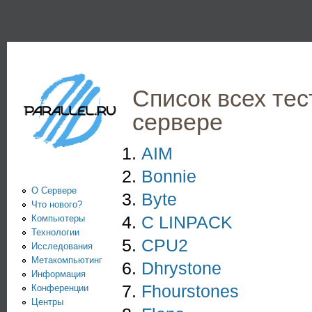
Пе
PARALLEL.RU -
Информационно-
аналитический
Список всех те
центр по
сервере
параллельным
вычислениям
AIM
Bonnie
О Сервере
Byte
Что нового?
C LINPACK
Компьютеры
Технологии
CPU2
Исследования
Метакомпьютинг
Dhrystone
Информация
Fhourstones
Конференции
Центры