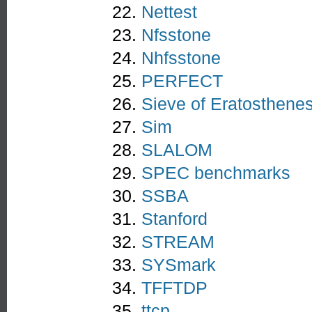
Nettest
Nfsstone
Nhfsstone
PERFECT
Sieve of Eratosthene
Sim
SLALOM
SPEC benchmarks
SSBA
Stanford
STREAM
SYSmark
TFFTDP
ttcp