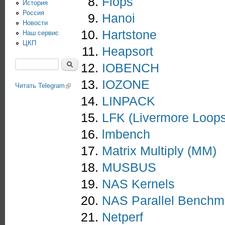
Flops
История
Россия
Hanoi
Новости
Hartstone
Наш сервис
ЦКП
Heapsort
Поиск
IOBENCH
Форма поиска
IOZONE
Читать Telegram
(link is external)
LINPACK
LFK (Livermore Loops
lmbench
Matrix Multiply (MM)
MUSBUS
NAS Kernels
NAS Parallel Benchm
Netperf