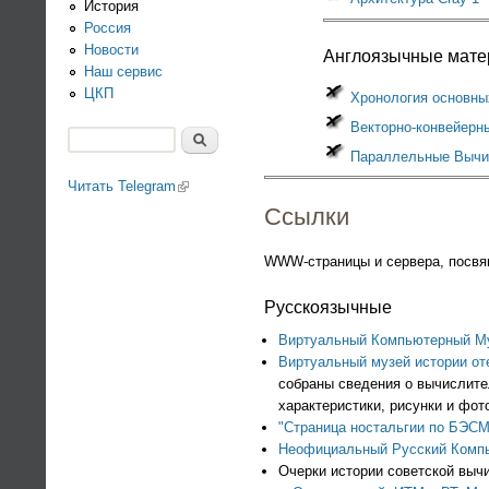
История
Россия
Новости
Англоязычные мат
Наш сервис
ЦКП
Хронология основны
Векторно-конвейерн
Search
Параллельные Вычи
Search form
Читать Telegram
(link is external)
Ссылки
WWW-страницы и сервера, посвя
Русскоязычные
Виртуальный Компьютерный М
Виртуальный музей истории о
собраны сведения о вычислите
характеристики, рисунки и фо
"Страница ностальгии по БЭСМ
Неофициальный Русский Комп
Очерки истории советской выч