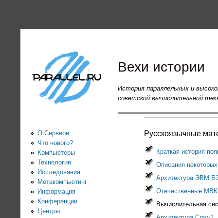
PARALLEL.RU -
Информационно-
аналитический
Вехи истории
центр по
История параллельных и высоко
советской вычислительной техн
параллельным
вычислениям
О Сервере
Русскоязычные мат
Что нового?
Краткая история по
Компьютеры
Технологии
Описания некоторых
Исследования
Архитектура ЭВМ Б
Метакомпьютинг
Отечественные МВК
Информация
Конференции
Вычислительная си
Центры
Архитектура Cray-1