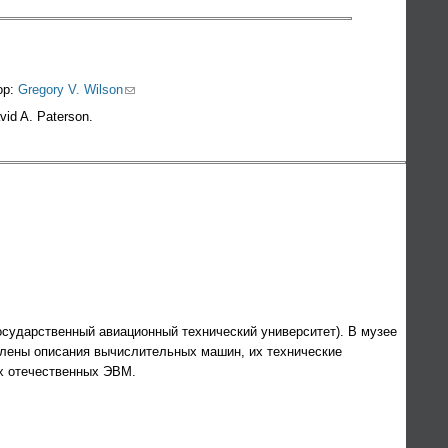
(link sends e-mail)
ор:
Gregory V. Wilson
vid A. Paterson.
государственный авиационный технический университет). В музее
влены описания вычислительных машин, их технические
ях отечественных ЭВМ.