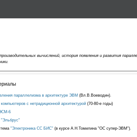
Skip to main content
производительных вычислений, история появления и развития парал
ики.
ериалы
явления параллелизма в архитектуре ЭВМ
(Вл.В.Воеводин).
 компьютеров с нетрадиционной архитектурой
(70-80-е годы)
ЭСМ-6
 "Эльбрус"
стема
"Электроника СС БИС"
(в курсе А.Н.Томилина "ОС супер-ЭВМ").