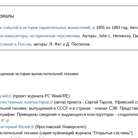
ериалы
х событий в истории параллельных вычислений
, с 1955 по 1993 год. Авт
ые компьютеры: историческая перспектива
. Авторы: John L. Hennessy, Da
сления в России
, авторы: Я. Фет и Д. Поспелов.
щенные истории вычислительной техники
узей
(link is external)
(проект журнала PC Week/RE)
течественных компьютеров
(link is external)
(автор проекта - Сергей Тархов, Уфимский 
льной технике, выпущенной в СССР и в странах - членах СЭВ. Предста
тографии. Приведены сведения о выдающихся конструкторах - создател
-6"
(link is external)
ьютерный Музей
(link is external)
(Ярославский Университет)
ислительной техники (серия публикаций журнала "Открытые системы").